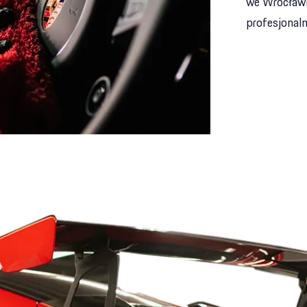
we Wrocławi
profesjonaln