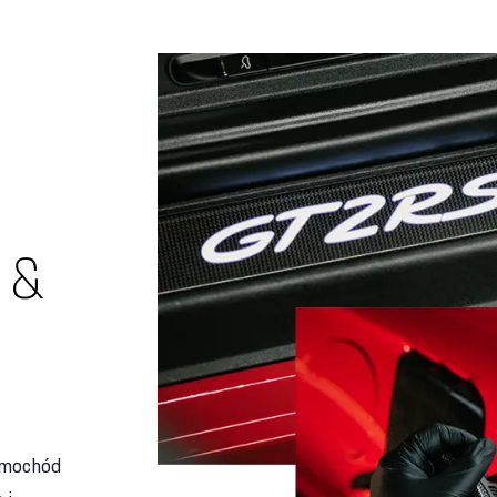
 &
amochód